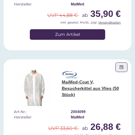
Hersteller:
MaiMed
35,90 €
UVP 44,88 €
ab
inkl. gesetzl. MwSt., zzgl.
Versandkosten
Zum Artikel
MaiMed-Coat V,
Besucherkittel aus Vlies (50
Stück)
Art.Nr.:
2004099
Hersteller:
MaiMed
26,88 €
UVP 33,60 €
ab