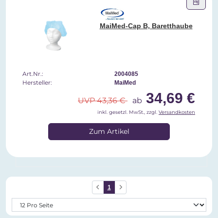
MaiMed-Cap B, Baretthaube
Art.Nr.:
2004085
Hersteller:
MaiMed
34,69 €
UVP 43,36 €
ab
inkl. gesetzl. MwSt., zzgl.
Versandkosten
Zum Artikel
1