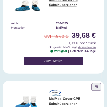
Schuhüberzieher
Art.Nr.:
2004075
Hersteller:
MaiMed
39,68 €
UVP 49,60 €
1,98 € pro Stück
inkl. gesetzl. MwSt., zzgl.
Versandkosten
Verfügbar
Lieferzeit: 3-4 Tage
Zum Artikel
MaiMed-Cover CPE
Schuhüberzieher