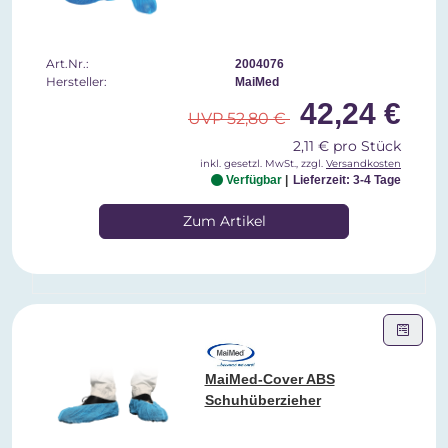
Art.Nr.:
2004076
Hersteller:
MaiMed
42,24 €
UVP 52,80 €
2,11 € pro Stück
inkl. gesetzl. MwSt., zzgl.
Versandkosten
Verfügbar
Lieferzeit: 3-4 Tage
Zum Artikel
MaiMed-Cover ABS
Schuhüberzieher