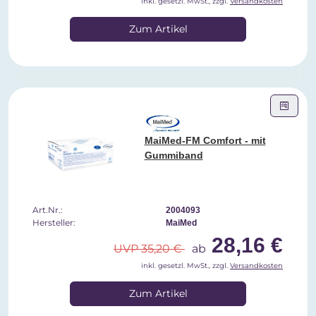
inkl. gesetzl. MwSt., zzgl.
Versandkosten
Zum Artikel
MaiMed-FM Comfort - mit
Gummiband
Art.Nr.:
2004093
Hersteller:
MaiMed
28,16 €
UVP 35,20 €
ab
inkl. gesetzl. MwSt., zzgl.
Versandkosten
Zum Artikel