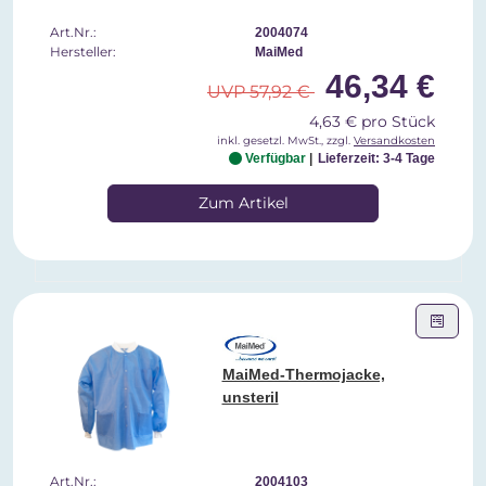
Art.Nr.:
2004074
Hersteller:
MaiMed
46,34 €
UVP 57,92 €
4,63 € pro Stück
inkl. gesetzl. MwSt., zzgl.
Versandkosten
Verfügbar
Lieferzeit: 3-4 Tage
Zum Artikel
MaiMed-Thermojacke,
unsteril
Art.Nr.:
2004103