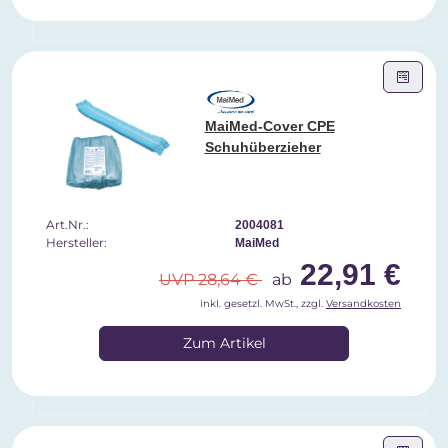
MaiMed-Cover CPE
Schuhüberzieher
Art.Nr.:
2004081
Hersteller:
MaiMed
22,91 €
UVP 28,64 €
ab
inkl. gesetzl. MwSt., zzgl.
Versandkosten
Zum Artikel