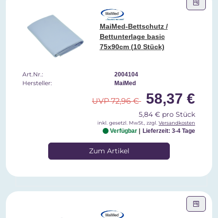
MaiMed-Bettschutz /
Bettunterlage basic
75x90cm (10 Stück)
Art.Nr.:
2004104
Hersteller:
MaiMed
58,37 €
UVP 72,96 €
5,84 € pro Stück
inkl. gesetzl. MwSt., zzgl.
Versandkosten
Verfügbar
Lieferzeit: 3-4 Tage
Zum Artikel