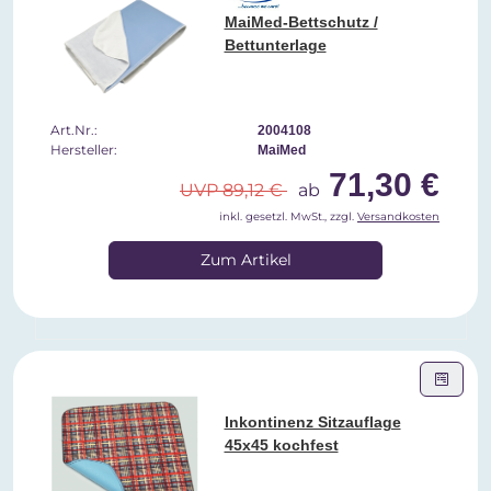
MaiMed-Bettschutz /
Bettunterlage
Art.Nr.:
2004108
Hersteller:
MaiMed
71,30 €
UVP 89,12 €
ab
inkl. gesetzl. MwSt., zzgl.
Versandkosten
Zum Artikel
Inkontinenz Sitzauflage
45x45 kochfest