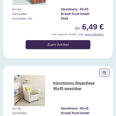
Art.Nr.:
Inkontinenz_45x45
Hersteller:
Brändl Textil GmbH
Hersteller-Nr:
0448
6,49 €
ab
inkl. gesetzl. MwSt., zzgl.
Versandkosten
Zum Artikel
Inkontinenz Sitzauflage
40x45 waschbar
Art.Nr.:
Inkontinenz_40x45
Hersteller:
Brändl Textil GmbH