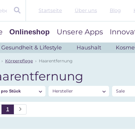
Startseite
Über uns
Blog
e
Unsere Apps
Innova
Onlineshop
Gesundheit & Lifestyle
Haushalt
Kosmet
Körperpflege
Haarentfernung
arentfernung
s
Hersteller
Sale
pro Stück
1