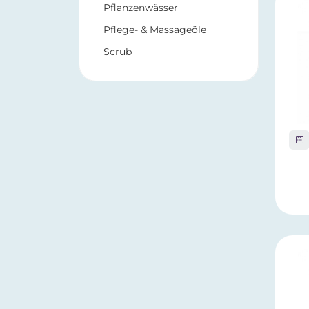
Pflanzenwässer
Pflege- & Massageöle
Scrub