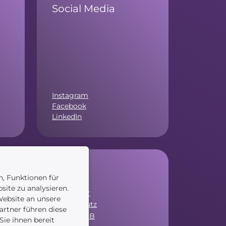
Social Media
Instagram
Facebook
LinkedIn
Service
n, Funktionen für
site zu analysieren.
Newsletter
ebsite an unsere
Datenschutz
artner führen diese
Unsere AGB
ie ihnen bereit