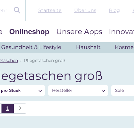
Startseite
Über uns
Blog
e
Unsere Apps
Innova
Onlineshop
Gesundheit & Lifestyle
Haushalt
Kosmet
etaschen
Pflegetaschen groß
legetaschen groß
s
Hersteller
Sale
pro Stück
1