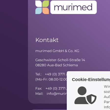
Kontakt
murimed GmbH & Co. KG
Geschwister-Scholl-Straße 14
08280 Aue-Bad Schlema
Tel.: +49 (0) 3771 / 59 81 - 10
(Mo-Fr: 08.00-12.00 Uhr; Mo/Di/Do: 13.00-15
Cookie-Einstellu
Wir
Fax: +49 (0) 3771 / 27 52 97 - 5
soz
Mail: info@murimed.de
Auß
Par
Inf