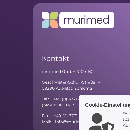
Kontakt
murimed GmbH & Co. KG
Geschwister-Scholl-Straße 14
08280 Aue-Bad Schlema
Tel.: +49 (0) 3771 / 59 81 - 10
Cookie-Einstellu
(Mo-Fr: 08.00-12.00 Uhr; Mo/Di/Do: 13.00-15
Wir
Fax: +49 (0) 3771 / 27 52 97 - 5
soz
Mail: info@murimed.de
Auß