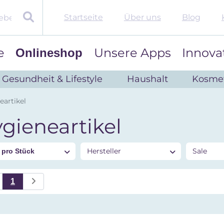
Startseite
Über uns
Blog
e
Unsere Apps
Innova
Onlineshop
Gesundheit & Lifestyle
Haushalt
Kosmet
eartikel
gieneartikel
s
Hersteller
Sale
pro Stück
1