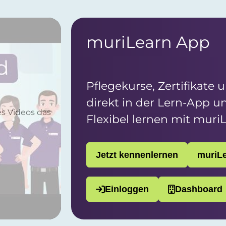
muriLearn App
Pflegekurse, Zertifikate 
direkt in der Lern-App und
es Videos das
Flexibel lernen mit muri
Jetzt kennenlernen
muriLe
Einloggen
Dashboard