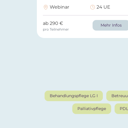
Webinar
24 UE
ab 290 €
Mehr Infos
pro Teilnehmer
Behandlungspflege LG I
Betreu
Palliativpflege
PD