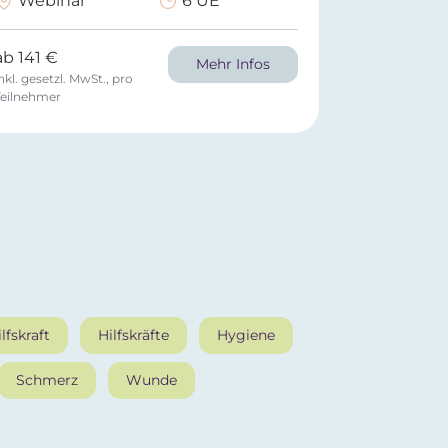
Webinar
6 UE
ab 141 €
Mehr Infos
nkl. gesetzl. MwSt., pro
Teilnehmer
lfskraft
Hilfskräfte
Hygiene
Schmerz
Wunde