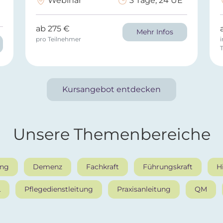
Webinar
3 Tage, 24 UE
ab 275 €
Mehr Infos
pro Teilnehmer
i
Kursangebot entdecken
Unsere Themenbereiche
ung
Demenz
Fachkraft
Führungskraft
Hi
L
Pflegedienstleitung
Praxisanleitung
QM