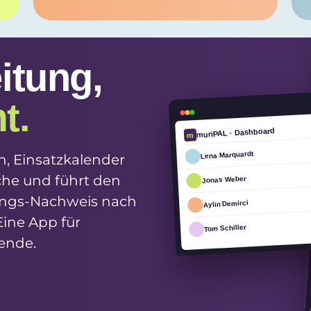
itung,
t.
muriPAL · Dashboard
m
Lena Marquardt
, Einsatzkalender
che und führt den
Jonas Weber
tungs-Nachweis nach
Aylin Demirci
Eine App für
Tom Schiller
ende.