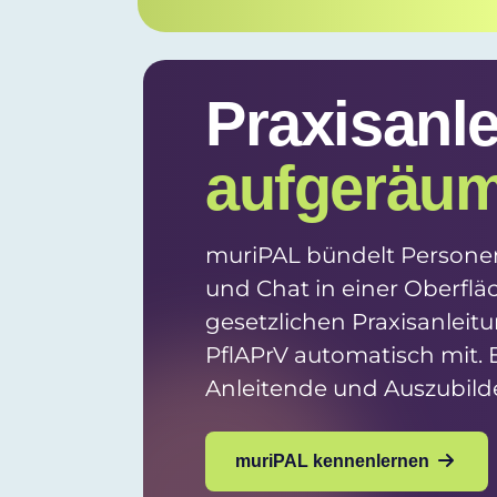
Praxisanle
aufgeräum
muriPAL bündelt Personen
und Chat in einer Oberflä
gesetzlichen Praxisanlei
PflAPrV automatisch mit. 
Anleitende und Auszubild
muriPAL kennenlernen