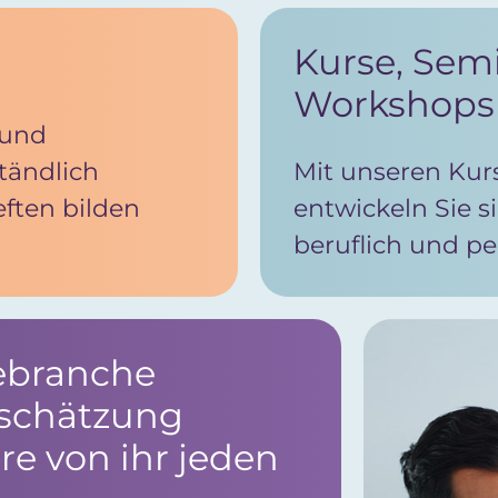
Kurse, Sem
Workshops
 und
ändlich
Mit unseren Ku
eften bilden
entwickeln Sie si
beruflich und pe
gebranche
tschätzung
re von ihr jeden