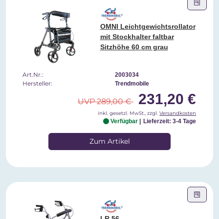
OMNI Leichtgewichtsrollator
mit Stockhalter faltbar
Sitzhöhe 60 cm grau
Art.Nr.:
2003034
Hersteller:
Trendmobile
231,20 €
UVP 289,00 €
inkl. gesetzl. MwSt., zzgl.
Versandkosten
Verfügbar
Lieferzeit: 3-4 Tage
Zum Artikel
LR 56