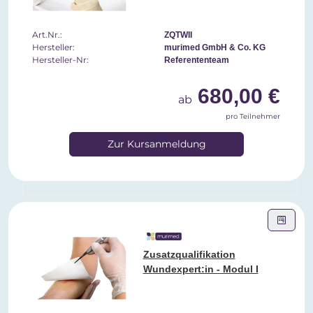
Art.Nr.:
ZQTWII
Hersteller:
murimed GmbH & Co. KG
Hersteller-Nr:
Referententeam
680,00 €
ab
pro Teilnehmer
Zur Kursanmeldung
Zusatzqualifikation
Wundexpert:in - Modul I