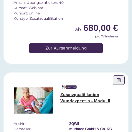
Anzahl Übungseinheiten: 40
Kursart: Webinar
Kursort: online
Kurstyp: Zusatzqualifikation
680,00 €
ab
pro Teilnehmer
Zur Kursanmeldung
Zusatzqualifikation
Wundexpert:in - Modul II
Art.Nr.:
ZQWII
Hersteller:
murimed GmbH & Co. KG