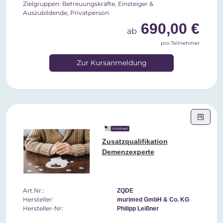
Zielgruppen: Betreuungskräfte, Einsteiger &
Auszubildende, Privatperson
690,00 €
ab
pro Teilnehmer
Zur Kursanmeldung
Zusatzqualifikation
Demenzexperte
Art.Nr.:
ZQDE
Hersteller:
murimed GmbH & Co. KG
Hersteller-Nr:
Philipp Leißner