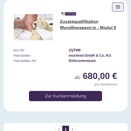
Zusatzqualifikation
Wundtherapeut:in - Modul II
Art.Nr.:
ZQTWII
Hersteller:
murimed GmbH & Co. KG
Hersteller-Nr:
Referententeam
680,00 €
ab
pro Teilnehmer
Zur Kursanmeldung
1