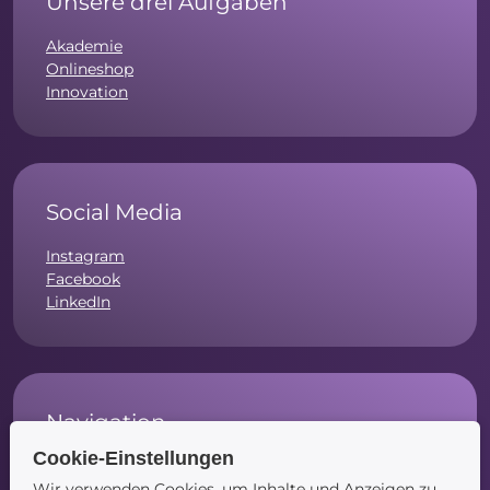
Unsere drei Aufgaben
Akademie
Onlineshop
Innovation
Social Media
Instagram
Facebook
LinkedIn
Navigation
Cookie-Einstellungen
Startseite
Wir verwenden Cookies, um Inhalte und Anzeigen zu
Blog