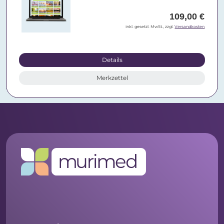
109,00 €
inkl. gesetzl. MwSt., zzgl.
Versandkosten
Details
Merkzettel