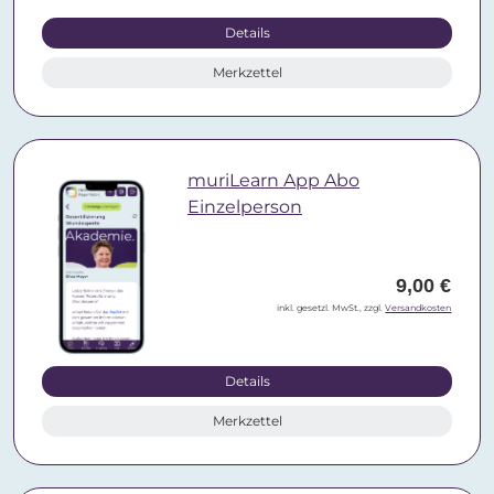
Details
Merkzettel
muriLearn App Abo
Einzelperson
9,00 €
inkl. gesetzl. MwSt., zzgl.
Versandkosten
Details
Merkzettel