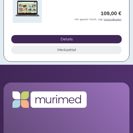
109,00 €
inkl. gesetzl. MwSt., zzgl.
Versandkosten
Details
Merkzettel