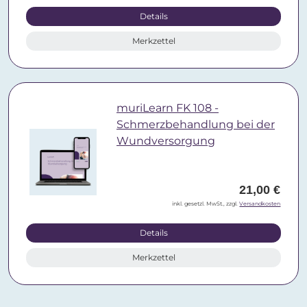
Details
Merkzettel
muriLearn FK 108 -
Schmerzbehandlung bei der
Wundversorgung
21,00 €
inkl. gesetzl. MwSt., zzgl.
Versandkosten
Details
Merkzettel