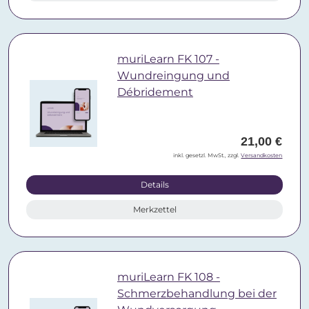
muriLearn FK 107 -
Wundreingung und
Débridement
21,00 €
inkl. gesetzl. MwSt., zzgl.
Versandkosten
Details
Merkzettel
muriLearn FK 108 -
Schmerzbehandlung bei der