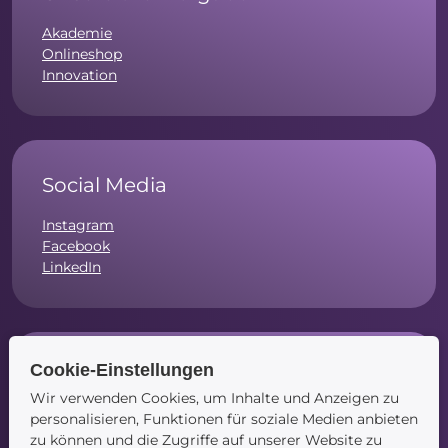
Akademie
Onlineshop
Innovation
Social Media
Instagram
Facebook
LinkedIn
Cookie-Einstellungen
Navigation
Wir verwenden Cookies, um Inhalte und Anzeigen zu
Startseite
personalisieren, Funktionen für soziale Medien anbieten
Blog
zu können und die Zugriffe auf unserer Website zu