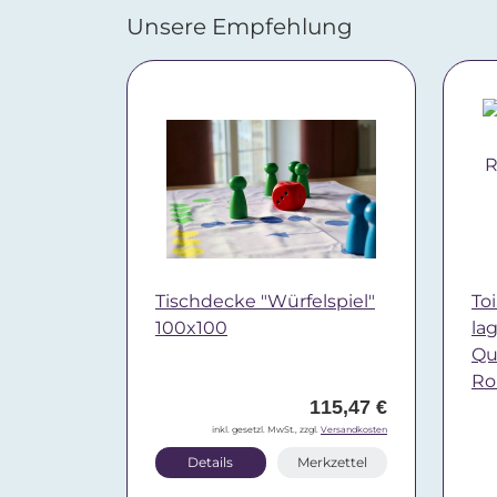
Unsere Empfehlung
Tischdecke "Würfelspiel"
Toi
100x100
la
Qua
Ro
115,47 €
inkl. gesetzl. MwSt., zzgl.
Versandkosten
Details
Merkzettel