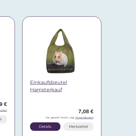
Einkaufsbeutel
Hamsterkauf
9 €
7,08 €
osten
inkl. gesetzl. MwSt., zzgl.
Versandkosten
l
Details
Merkzettel