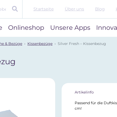
Startseite
Über uns
Blog
e
Onlineshop
Unsere Apps
Innova
he & Bezüge
Kissenbezüge
Silver Fresh – Kissenbezug
ezug
Artikelinfo
Passend für die Duftki
cm!