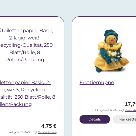
lettenpapier Basic, 2-
Frottierpuppe
gig, weiß, Recycling-
lität, 250 Blatt/Rolle, 8
17,7
llen/Packung
inkl. gesetzl. MwSt., zzgl.
Versandk
Details
Merkzette
4,75 €
inkl. gesetzl. MwSt., zzgl.
Versandkosten