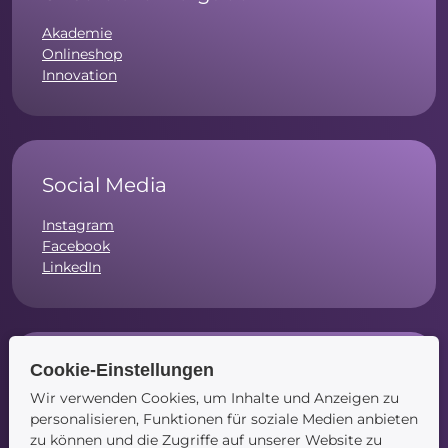
Akademie
Onlineshop
Innovation
Social Media
Instagram
Facebook
LinkedIn
Cookie-Einstellungen
Navigation
Wir verwenden Cookies, um Inhalte und Anzeigen zu
Startseite
personalisieren, Funktionen für soziale Medien anbieten
Blog
zu können und die Zugriffe auf unserer Website zu