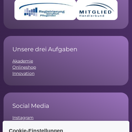
Unsere drei Aufgaben
Akademie
Onlineshop
Innovation
Social Media
Instagram
Facebook
LinkedIn
Cookie-Einstellungen