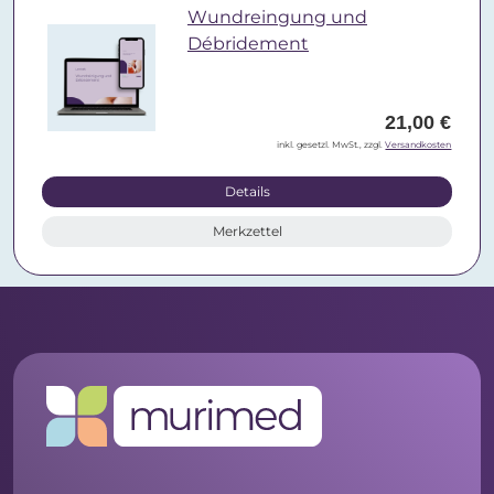
Wundreingung und
Débridement
21,00 €
inkl. gesetzl. MwSt., zzgl.
Versandkosten
Details
Merkzettel