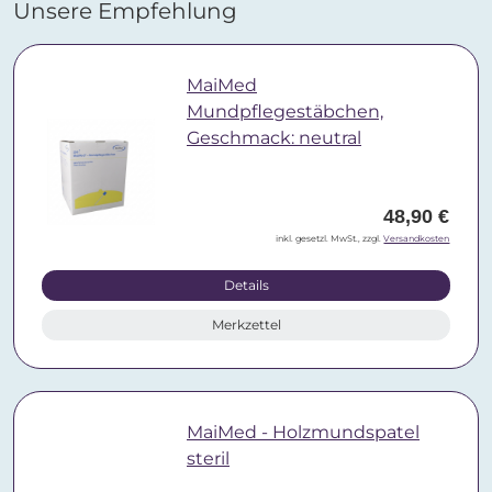
Unsere Empfehlung
MaiMed
Mundpflegestäbchen,
Geschmack: neutral
48,90 €
inkl. gesetzl. MwSt., zzgl.
Versandkosten
Details
Merkzettel
MaiMed - Holzmundspatel
steril