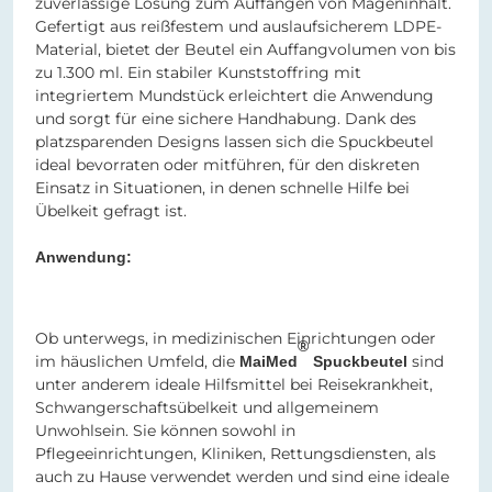
zuverlässige Lösung zum Auffangen von Mageninhalt.
Gefertigt aus reißfestem und auslaufsicherem LDPE-
Material, bietet der Beutel ein Auffangvolumen von bis
zu 1.300 ml. Ein stabiler Kunststoffring mit
integriertem Mundstück erleichtert die Anwendung
und sorgt für eine sichere Handhabung. Dank des
platzsparenden Designs lassen sich die Spuckbeutel
ideal bevorraten oder mitführen, für den diskreten
Einsatz in Situationen, in denen schnelle Hilfe bei
Übelkeit gefragt ist.
Anwendung:
Ob unterwegs, in medizinischen Einrichtungen oder
®
im häuslichen Umfeld, die
sind
MaiMed
Spuckbeutel
unter anderem ideale Hilfsmittel bei Reisekrankheit,
Schwangerschaftsübelkeit und allgemeinem
Unwohlsein. Sie können sowohl in
Pflegeeinrichtungen, Kliniken, Rettungsdiensten, als
auch zu Hause verwendet werden und sind eine ideale