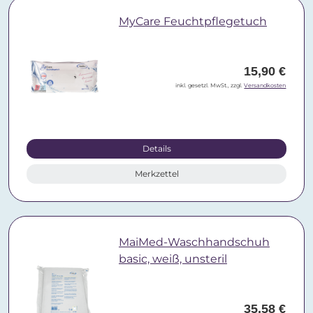
MyCare Feuchtpflegetuch
15,90 €
inkl. gesetzl. MwSt., zzgl.
Versandkosten
Details
Merkzettel
MaiMed-Waschhandschuh
basic, weiß, unsteril
35,58 €