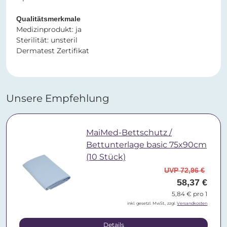
Qualitätsmerkmale
Medizinprodukt: ja
Sterilität: unsteril
Dermatest Zertifikat
Unsere Empfehlung
MaiMed-Bettschutz /
Bettunterlage basic 75x90cm
(10 Stück)
UVP 72,96 €
58,37 €
5,84 € pro 1
inkl. gesetzl. MwSt., zzgl.
Versandkosten
Details