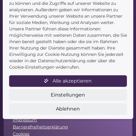
zu können und die Zugriffe auf unserer Website zu
Startseite
analysieren. Außerdem geben wir Informationen zu
Blog
Ihrer Verwendung unserer Website an unsere Partner
Kontakt
für soziale Medien, Werbung und Analysen weiter.
Unsere Partner führen diese Informationen
möglicherweise mit weiteren Daten zusammen, die Sie
ihnen bereit gestellt haben oder die sie im Rahmen
Ihrer Nutzung der Dienste gesammelt haben. Ihre
Einwilligung zur Cookie-Nutzung können Sie jederzeit
wieder in der Datenschutzerklärung oder über die
Service
Cookie-Einstellungen widerrufen.
Newsletter
Alle akzeptieren
Datenschutz
Unsere AGB
Einstellungen
Widerruf
Widerrufsformular
Ablehnen
Zahlung & Versand
Impressum
Barrierefreiheitserklärung
Cookies