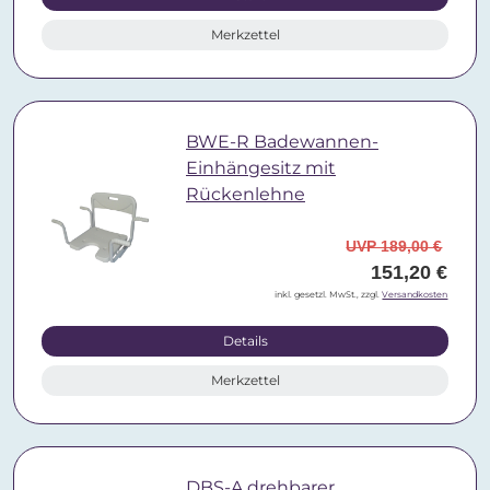
Merkzettel
BWE-R Badewannen-
Einhängesitz mit
Rückenlehne
UVP 189,00 €
151,20 €
inkl. gesetzl. MwSt., zzgl.
Versandkosten
Details
Merkzettel
DBS-A drehbarer