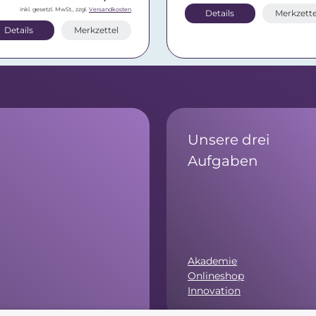
inkl. gesetzl. MwSt., zzgl.
Versandkosten
Details
Merkzette
Details
Merkzettel
Unsere drei
Aufgaben
Akademie
Onlineshop
Innovation