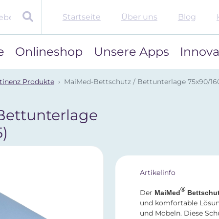
Startseite
Über uns
Blog
e
Onlineshop
Unsere Apps
Innova
tinenz Produkte
MaiMed-Bettschutz / Bettunterlage 75x90/1
Bettunterlage
)
Artikelinfo
®
Der
MaiMed
Bettschu
und komfortable Lösun
und Möbeln. Diese Sch