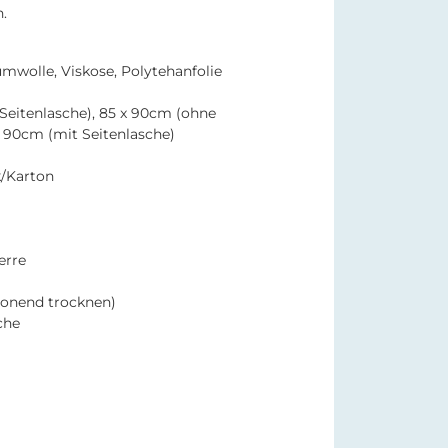
.
mwolle, Viskose, Polytehanfolie
Seitenlasche), 85 x 90cm (ohne
x 90cm (mit Seitenlasche)
k/Karton
erre
honend trocknen)
che