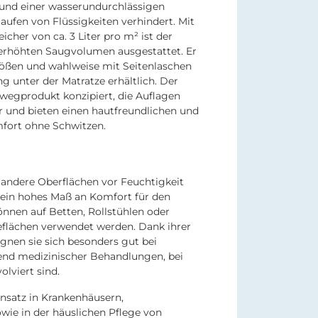
und einer wasserundurchlässigen
laufen von Flüssigkeiten verhindert. Mit
cher von ca. 3 Liter pro m² ist der
erhöhten Saugvolumen ausgestattet. Er
rößen und wahlweise mit Seitenlaschen
g unter der Matratze erhältlich. Der
rwegprodukt konzipiert, die Auflagen
r und bieten einen hautfreundlichen und
ort ohne Schwitzen.
 andere Oberflächen vor Feuchtigkeit
g ein hohes Maß an Komfort für den
önnen auf Betten, Rollstühlen oder
eflächen verwendet werden. Dank ihrer
gnen sie sich besonders gut bei
end medizinischer Behandlungen, bei
olviert sind.
Einsatz in Krankenhäusern,
wie in der häuslichen Pflege von