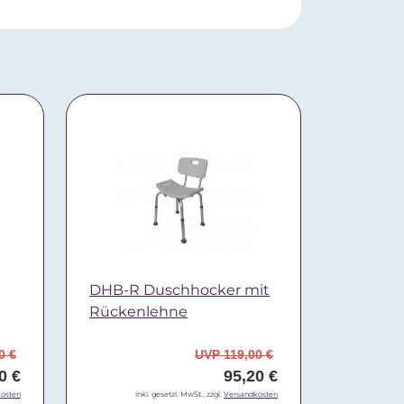
DHB-R Duschhocker mit
Rückenlehne
0 €
UVP 119,00 €
0 €
95,20 €
osten
inkl. gesetzl. MwSt., zzgl.
Versandkosten