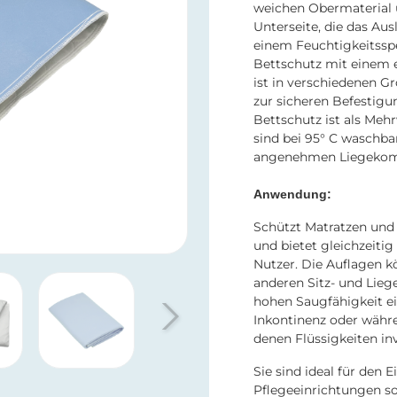
weichen Obermaterial 
Unterseite, die das Aus
einem Feuchtigkeitsspei
Bettschutz mit einem 
ist in verschiedenen G
zur sicheren Befestigun
Bettschutz ist als Meh
sind bei 95° C waschba
angenehmen Liegekomf
Anwendung:
Schützt Matratzen und
und bietet gleichzeiti
Nutzer. Die Auflagen k
anderen Sitz- und Lieg
hohen Saugfähigkeit ei
Inkontinenz oder währ
denen Flüssigkeiten inv
Sie sind ideal für den 
Pflegeeinrichtungen so