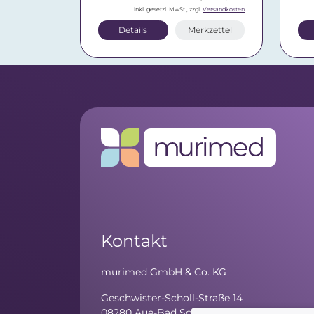
inkl. gesetzl. MwSt., zzgl.
Versandkosten
Details
Merkzettel
Kontakt
murimed GmbH & Co. KG
Geschwister-Scholl-Straße 14
08280 Aue-Bad Schlema