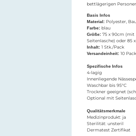
bettlägerigen Personen
Basis Infos
Polyester, Bau
Material:
blau
Farbe:
75 x 90cm (mit 
Größe:
Seitenlasche) oder 85 
1 Stk./Pack
Inhalt:
10 Pac
Versandeinheit:
Spezifische Infos
4-lagig
Innenliegende Nässesp
Waschbar bis 95°C
Trockner geeignet (sc
Optional mit Seitenlas
Qualitätsmerkmale
Medizinprodukt: ja
Sterilität: unsteril
Dermatest Zertifikat