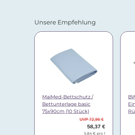
Unsere Empfehlung
MaiMed-Bettschutz /
BW
Bettunterlage basic
Ei
75x90cm (10 Stück)
Rü
UVP 72,96 €
58,37 €
5,84 € pro 1