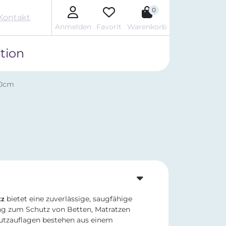
0
Kontakt
Anmelden
Favorit
Warenkorb
tion
60cm
bietet eine zuverlässige, saugfähige
tz
g zum Schutz von Betten, Matratzen
utzauflagen bestehen aus einem