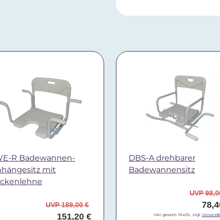
E-R Badewannen-
DBS-A drehbarer
nhängesitz mit
Badewannensitz
ckenlehne
UVP 98,0
78,4
UVP 189,00 €
151,20 €
inkl. gesetzl. MwSt., zzgl.
Versandk