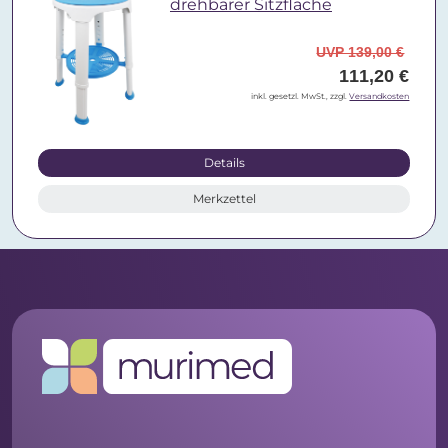
drehbarer Sitzfläche
UVP 139,00 €
111,20 €
inkl. gesetzl. MwSt., zzgl.
Versandkosten
Details
Merkzettel