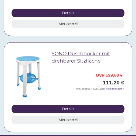
Details
Merkzettel
SONO Duschhocker mit
drehbarer Sitzfläche
UVP 139,00 €
111,20 €
inkl. gesetzl. MwSt., zzgl.
Versandkosten
Details
Merkzettel