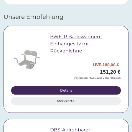
Unsere Empfehlung
BWE-R Badewannen-
Einhängesitz mit
Rückenlehne
UVP 189,00 €
151,20 €
inkl. gesetzl. MwSt., zzgl.
Versandkosten
Details
Merkzettel
DBS-A drehbarer