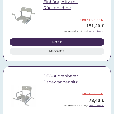
Einhängesitz mit
Rückenlehne
UVP 189,00 €
151,20 €
inkl. gesetzl. MwSt., zzgl.
Versandkosten
Details
Merkzettel
DBS-A drehbarer
Badewannensitz
UVP 98,00 €
78,40 €
inkl. gesetzl. MwSt., zzgl.
Versandkosten