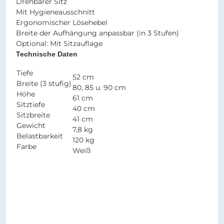
Drehbarer Sitz
Mit Hygieneausschnitt
Ergonomischer Lösehebel
Breite der Aufhängung anpassbar (in 3 Stufen)
Optional: Mit Sitzauflage
Technische Daten
Tiefe
52 cm
Breite (3 stufig)
80, 85 u. 90 cm
Höhe
61 cm
Sitztiefe
40 cm
Sitzbreite
41 cm
Gewicht
7,8 kg
Belastbarkeit
120 kg
Farbe
Weiß