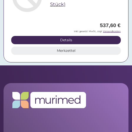
Stück)
537,60 €
inkl. gesetzl. MwSt., zzgl.
Versandkosten
Details
Merkzettel