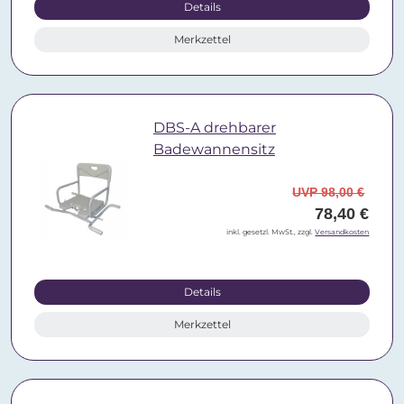
Details
Merkzettel
DBS-A drehbarer
Badewannensitz
UVP 98,00 €
78,40 €
inkl. gesetzl. MwSt., zzgl.
Versandkosten
Details
Merkzettel