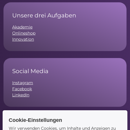
Unsere drei Aufgaben
Akademie
Onlineshop
Innovation
Social Media
Instagram
Facebook
LinkedIn
Cookie-Einstellungen
Navigation
Wir verwenden Cookies, um Inhalte und Anzeigen zu