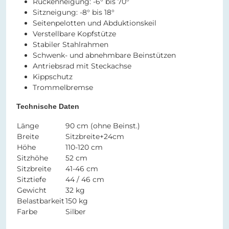
Rückenneigung: -6° bis 70°
Sitzneigung: -8° bis 18°
Seitenpelotten und Abduktionskeil
Verstellbare Kopfstütze
Stabiler Stahlrahmen
Schwenk- und abnehmbare Beinstützen
Antriebsrad mit Steckachse
Kippschutz
Trommelbremse
Technische Daten
Länge
90 cm (ohne Beinst.)
Breite
Sitzbreite+24cm
Höhe
110-120 cm
Sitzhöhe
52 cm
Sitzbreite
41-46 cm
Sitztiefe
44 / 46 cm
Gewicht
32 kg
Belastbarkeit
150 kg
Farbe
Silber