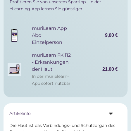
Profitieren Sie von unserem Spartipp - in der
eLearning-App lernen Sie günstiger!
muriLearn App
Abo
9,00 €
Einzelperson
muriLearn FK 112
- Erkrankungen
der Haut
21,00 €
In der murielearn-
App sofort nutzbar
Artikelinfo
Die Haut ist das Verbindungs- und Schutzorgan des