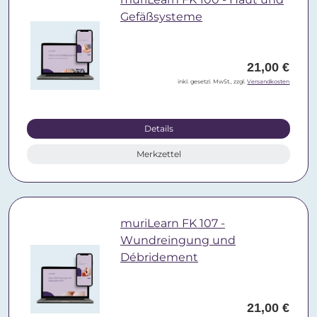
Gefäßsysteme
21,00 €
inkl. gesetzl. MwSt., zzgl.
Versandkosten
Details
Merkzettel
muriLearn FK 107 -
Wundreingung und
Débridement
21,00 €