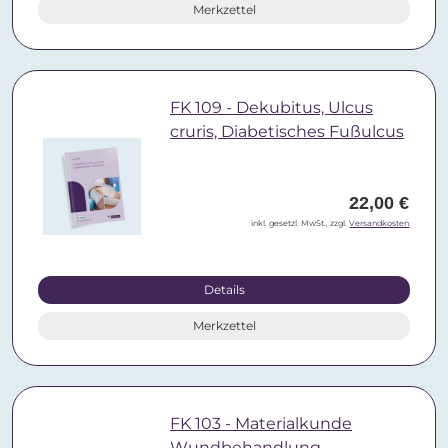
Merkzettel
FK 109 - Dekubitus, Ulcus
cruris, Diabetisches Fußulcus
22,00 €
inkl. gesetzl. MwSt., zzgl.
Versandkosten
Details
Merkzettel
FK 103 - Materialkunde
Wundbehandlung