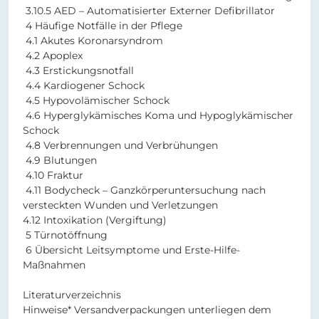
3.10.5 AED – Automatisierter Externer Defibrillator
4 Häufige Notfälle in der Pflege
4.1 Akutes Koronarsyndrom
4.2 Apoplex
4.3 Erstickungsnotfall
4.4 Kardiogener Schock
4.5 Hypovolämischer Schock
4.6 Hyperglykämisches Koma und Hypoglykämischer
Schock
4.8 Verbrennungen und Verbrühungen
4.9 Blutungen
4.10 Fraktur
4.11 Bodycheck – Ganzkörperuntersuchung nach
versteckten Wunden und Verletzungen
4.12 Intoxikation (Vergiftung)
5 Türnotöffnung
6 Übersicht Leitsymptome und Erste-Hilfe-
Maßnahmen
Literaturverzeichnis
Hinweise* Versandverpackungen unterliegen dem