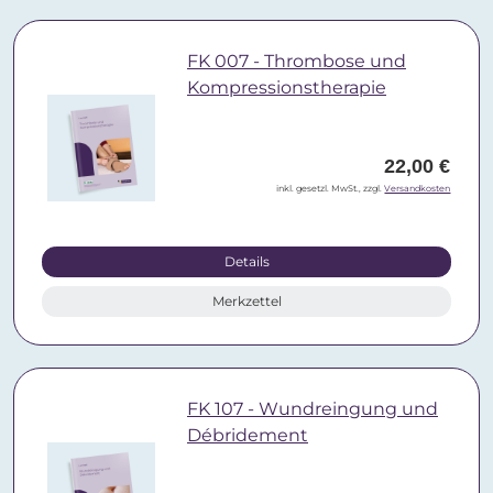
FK 007 - Thrombose und
Kompressionstherapie
22,00 €
inkl. gesetzl. MwSt., zzgl.
Versandkosten
Details
Merkzettel
FK 107 - Wundreingung und
Débridement