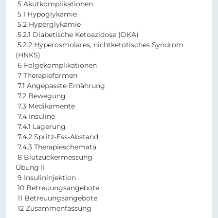
5 Akutkomplikationen
5.1 Hypoglykämie
5.2 Hyperglykämie
5.2.1 Diabetische Ketoazidose (DKA)
5.2.2 Hyperosmolares, nichtketotisches Syndrom
(HNKS)
6 Folgekomplikationen
7 Therapieformen
7.1 Angepasste Ernährung
7.2 Bewegung
7.3 Medikamente
7.4 Insuline
7.4.1 Lagerung
7.4.2 Spritz-Ess-Abstand
7.4.3 Therapieschemata
8 Blutzuckermessung
Übung II
9 Insulininjektion
10 Betreuungsangebote
11 Betreuungsangebote
12 Zusammenfassung