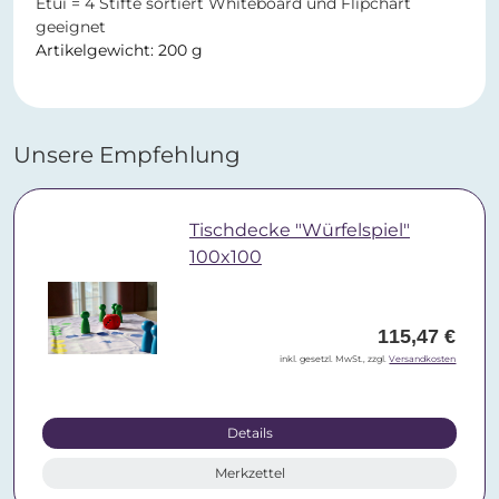
Etui = 4 Stifte sortiert Whiteboard und Flipchart
geeignet
Artikelgewicht: 200 g
Unsere Empfehlung
Tischdecke "Würfelspiel"
100x100
115,47 €
inkl. gesetzl. MwSt., zzgl.
Versandkosten
Details
Merkzettel