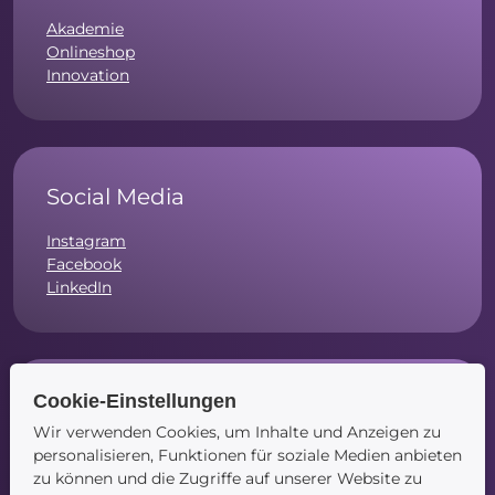
Akademie
Onlineshop
Innovation
Social Media
Instagram
Facebook
LinkedIn
Cookie-Einstellungen
Navigation
Wir verwenden Cookies, um Inhalte und Anzeigen zu
Startseite
personalisieren, Funktionen für soziale Medien anbieten
Blog
zu können und die Zugriffe auf unserer Website zu