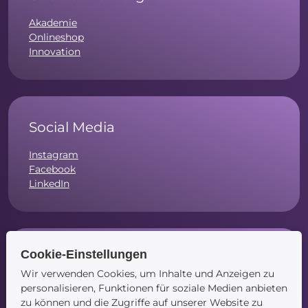
Akademie
Onlineshop
Innovation
Social Media
Instagram
Facebook
LinkedIn
Cookie-Einstellungen
Navigation
Wir verwenden Cookies, um Inhalte und Anzeigen zu
Startseite
personalisieren, Funktionen für soziale Medien anbieten
Blog
zu können und die Zugriffe auf unserer Website zu