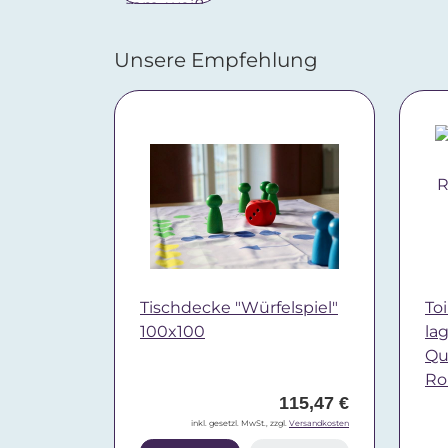
Unsere Empfehlung
Tischdecke "Würfelspiel"
Toi
100x100
la
Qua
Ro
115,47 €
inkl. gesetzl. MwSt., zzgl.
Versandkosten