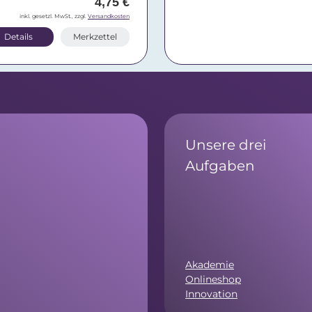
4,75 €
inkl. gesetzl. MwSt., zzgl.
Versandkosten
Details
Merkzettel
Unsere drei
Aufgaben
Akademie
Onlineshop
Innovation