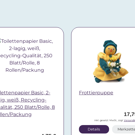
lettenpapier Basic, 2-
Frottierpuppe
gig, weiß, Recycling-
lität, 250 Blatt/Rolle, 8
17,7
llen/Packung
inkl. gesetzl. MwSt., zzgl.
Versandk
Details
Merkzette