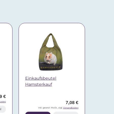
Einkaufsbeutel
Hamsterkauf
9 €
7,08 €
osten
inkl. gesetzl. MwSt., zzgl.
Versandkosten
l