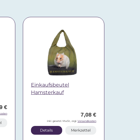
Einkaufsbeutel
Hamsterkauf
9 €
7,08 €
osten
inkl. gesetzl. MwSt., zzgl.
Versandkosten
l
Details
Merkzettel