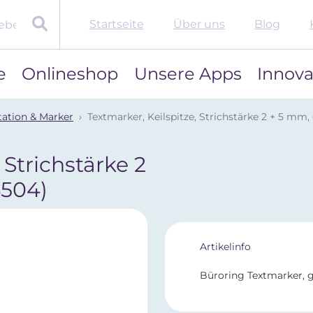
Startseite
Über uns
Blog
e
Onlineshop
Unsere Apps
Innova
tation & Marker
Textmarker, Keilspitze, Strichstärke 2 + 5 mm,
 Strichstärke 2
504)
Artikelinfo
Büroring Textmarker, g