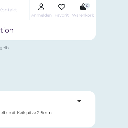
0
Kontakt
Anmelden
Favorit
Warenkorb
tion
 gelb
elb, mit Keilspitze 2-5mm