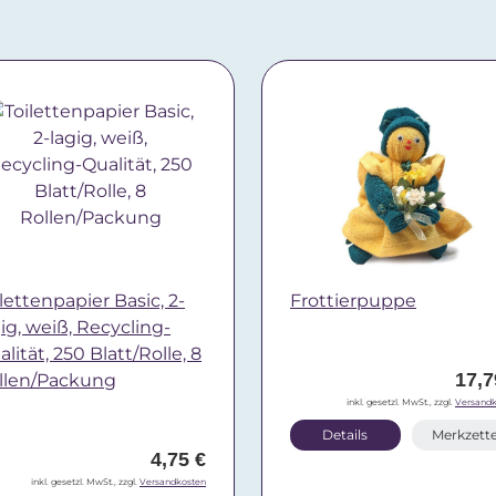
lettenpapier Basic, 2-
Frottierpuppe
gig, weiß, Recycling-
lität, 250 Blatt/Rolle, 8
17,7
llen/Packung
inkl. gesetzl. MwSt., zzgl.
Versandk
Details
Merkzette
4,75 €
inkl. gesetzl. MwSt., zzgl.
Versandkosten