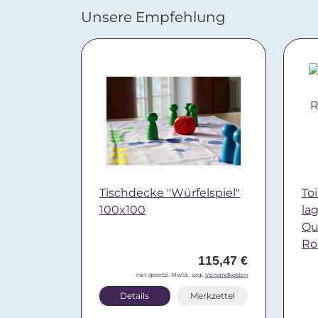
Unsere Empfehlung
Tischdecke "Würfelspiel"
Toi
100x100
la
Qua
Ro
115,47 €
inkl. gesetzl. MwSt., zzgl.
Versandkosten
Details
Merkzettel