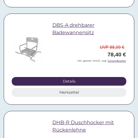
DBS-A drehbarer
Badewannensitz
UVP 98,00 €
78,40 €
inkl. gesetzl. MwSt., zzgl.
Versandkosten
Details
Merkzettel
DHB-R Duschhocker mit
Rückenlehne