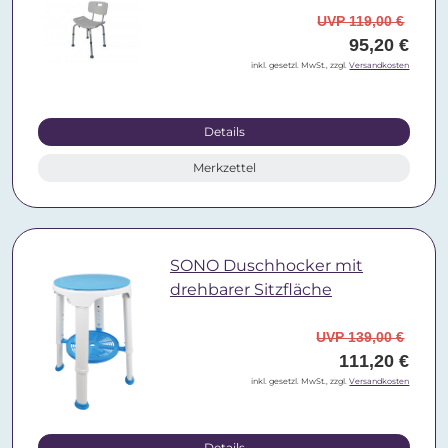
UVP 119,00 €
95,20 €
inkl. gesetzl. MwSt., zzgl.
Versandkosten
Details
Merkzettel
SONO Duschhocker mit
drehbarer Sitzfläche
UVP 139,00 €
111,20 €
inkl. gesetzl. MwSt., zzgl.
Versandkosten
Details