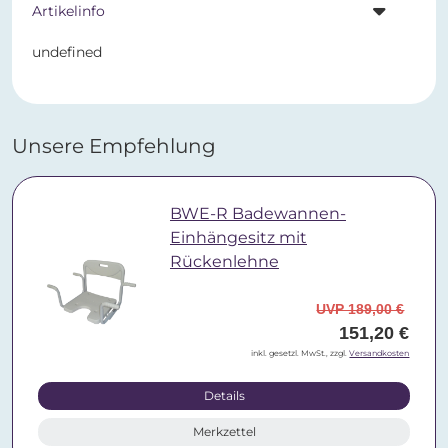
Artikelinfo
undefined
Unsere Empfehlung
BWE-R Badewannen-
Einhängesitz mit
Rückenlehne
UVP 189,00 €
151,20 €
inkl. gesetzl. MwSt., zzgl.
Versandkosten
Details
Merkzettel