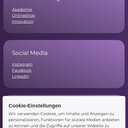
Akademie
Onlineshop
Innovation
Social Media
Instagram
Facebook
LinkedIn
Cookie-Einstellungen
Navigation
Wir verwenden Cookies, um Inhalte und Anzeigen zu
Startseite
personalisieren, Funktionen für soziale Medien anbieten
Blog
zu können und die Zugriffe auf unserer Website zu