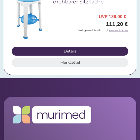
drehbarer Sitzfläche
UVP 139,00 €
111,20 €
inkl. gesetzl. MwSt., zzgl.
Versandkosten
Details
Merkzettel