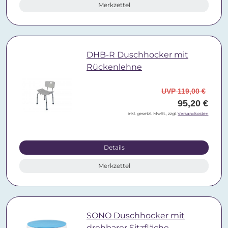
Merkzettel
DHB-R Duschhocker mit
Rückenlehne
UVP 119,00 €
95,20 €
inkl. gesetzl. MwSt., zzgl.
Versandkosten
Details
Merkzettel
SONO Duschhocker mit
drehbarer Sitzfläche