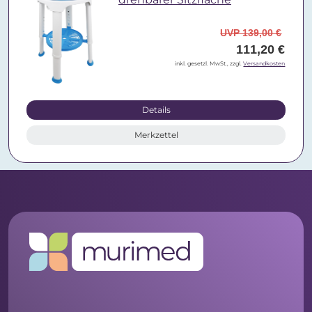
UVP 139,00 €
111,20 €
inkl. gesetzl. MwSt., zzgl.
Versandkosten
Details
Merkzettel