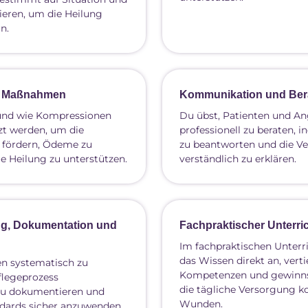
ieren, um die Heilung
n.
e Maßnahmen
Kommunikation und Ber
 und wie Kompressionen
Du übst, Patienten und A
tzt werden, um die
professionell zu beraten, i
 fördern, Ödeme zu
zu beantworten und die V
e Heilung zu unterstützen.
verständlich zu erklären.
g, Dokumentation und
Fachpraktischer Unterri
Im fachpraktischen Unterr
das Wissen direkt an, verti
n systematisch zu
Kompetenzen und gewinnst
flegeprozess
die tägliche Versorgung 
 zu dokumentieren und
Wunden.
dards sicher anzuwenden.