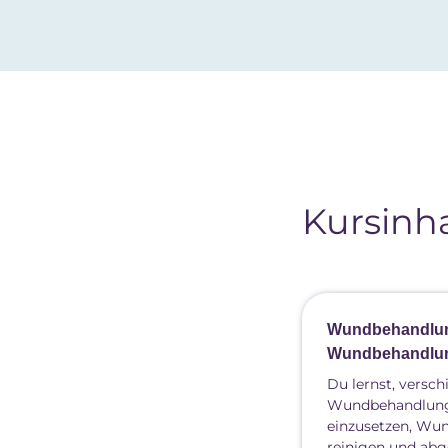
Kursinha
Wundbehandlu
Wundbehandlun
Du lernst, versc
Wundbehandlungs
einzusetzen, Wu
reinigen und abg