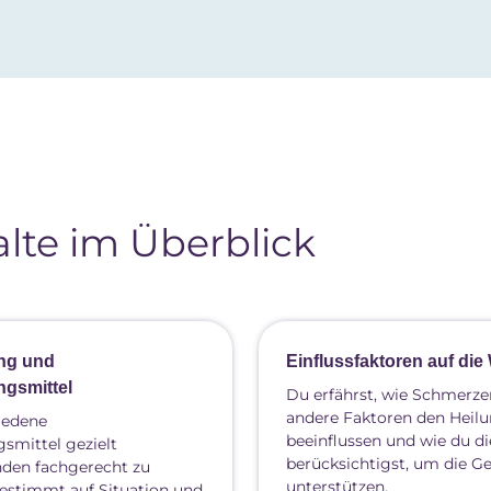
lte im Überblick
ng und
Einflussfaktoren auf di
gsmittel
Du erfährst, wie Schmerz
andere Faktoren den Heil
hiedene
beeinflussen und wie du di
mittel gezielt
berücksichtigst, um die G
nden fachgerecht zu
unterstützen.
estimmt auf Situation und