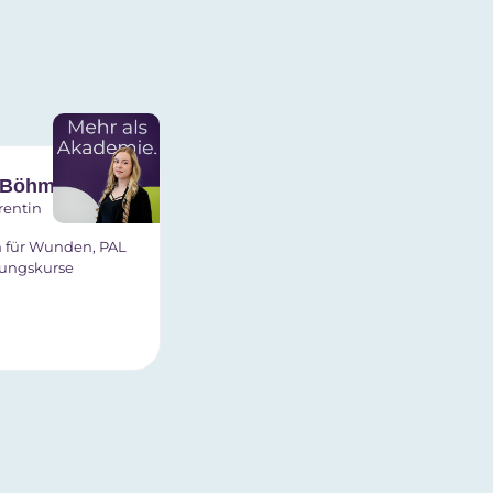
 Böhm
rentin
 für Wunden, PAL
uungskurse