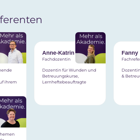
ferenten
aumann
Anne-Katrin Berger
Fanny
Fachdozentin
Fachrefe
ehende
Dozentin für Wunden und
Dozentin
Betreuungskurse,
& Betre
auf ihrem
Lernheftebeauftragte
 Themen