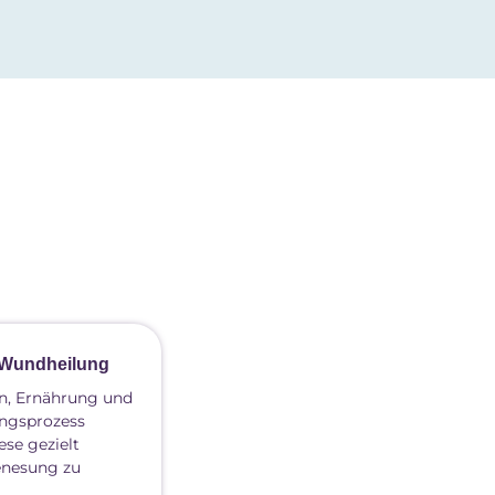
e Wundheilung
en, Ernährung und
ungsprozess
ese gezielt
enesung zu