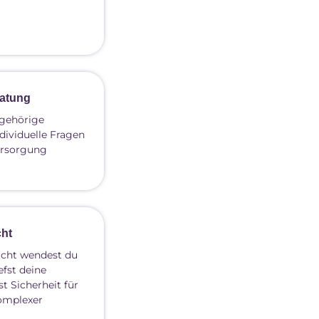
atung
ngehörige
ndividuelle Fragen
ersorgung
cht
icht wendest du
efst deine
 Sicherheit für
komplexer