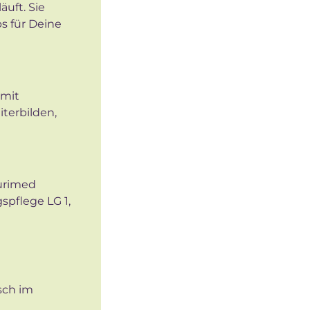
äuft. Sie
s für Deine
 mit
terbilden,
murimed
spflege LG 1,
sch im