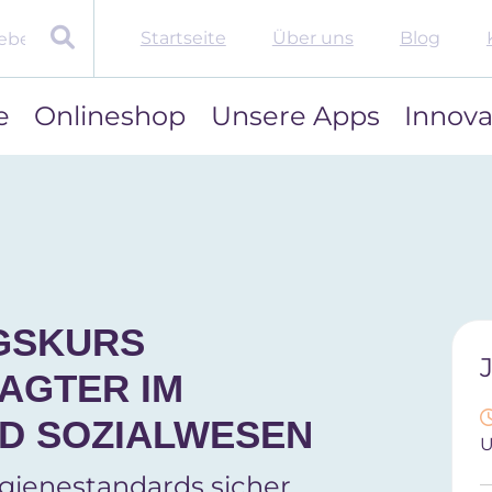
Startseite
Über uns
Blog
e
Onlineshop
Unsere Apps
Innova
NGSKURS
AGTER IM
ND SOZIALWESEN
gienestandards sicher