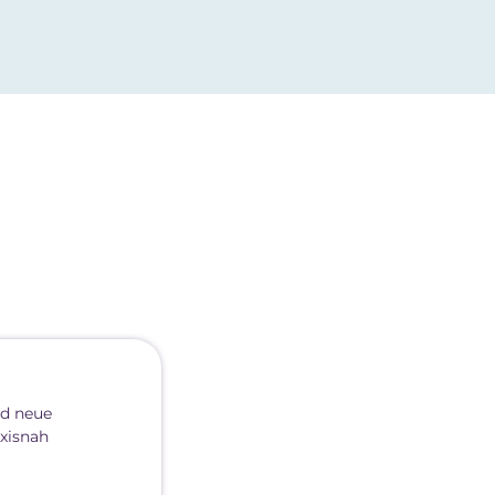
nd neue
xisnah