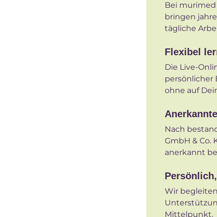
Bei murimed u
bringen jahre
tägliche Arbei
Flexibel le
Die Live-Onl
persönlicher
ohne auf Dei
Anerkanntes
Nach bestande
GmbH & Co. KG
anerkannt be
Persönlich,
Wir begleiten
Unterstützun
Mittelpunkt.