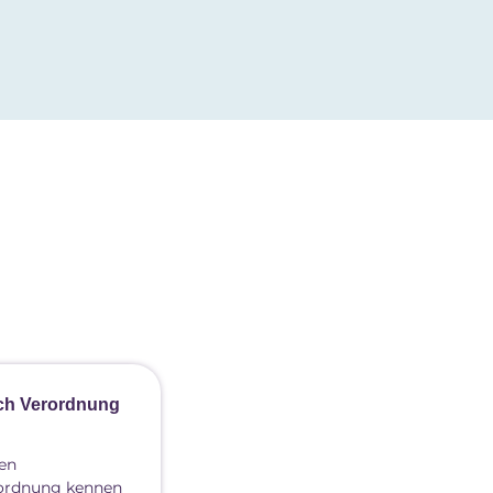
ch Verordnung
den
rordnung kennen