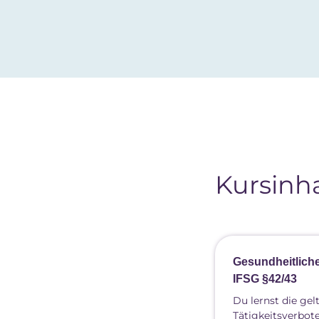
Kursinha
Gesundheitlich
IFSG §42/43
Du lernst die ge
Tätigkeitsverbot