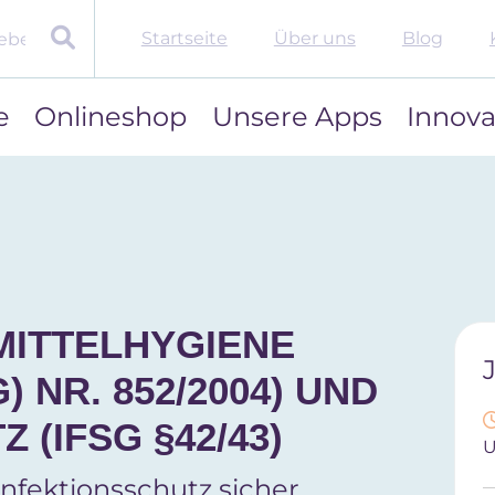
Startseite
Über uns
Blog
e
Onlineshop
Unsere Apps
Innova
MITTELHYGIENE
 NR. 852/2004) UND
 (IFSG §42/43)
nfektionsschutz sicher