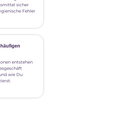
smittel sicher
hygienische Fehler
 häufigen
ionen entstehen
esgeschäft
 und wie Du
ierst.