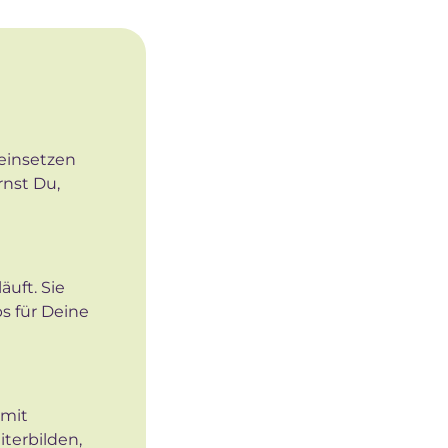
 einsetzen
rnst Du,
äuft. Sie
s für Deine
 mit
terbilden,