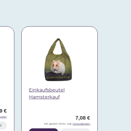
Einkaufsbeutel
Hamsterkauf
9 €
7,08 €
osten
inkl. gesetzl. MwSt., zzgl.
Versandkosten
l