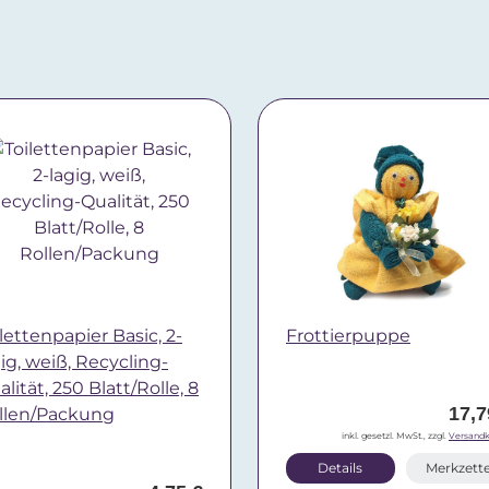
lettenpapier Basic, 2-
Frottierpuppe
gig, weiß, Recycling-
lität, 250 Blatt/Rolle, 8
17,7
llen/Packung
inkl. gesetzl. MwSt., zzgl.
Versandk
Details
Merkzette