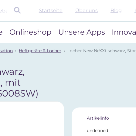
Startseite
Über uns
Blog
e
Onlineshop
Unsere Apps
Innova
sation
Heftgeräte & Locher
Locher New NeXXt schwarz, Stanz
warz,
, mit
I5008SW)
Artikelinfo
undefined