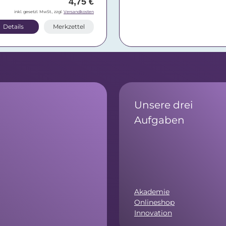
4,75 €
inkl. gesetzl. MwSt., zzgl.
Versandkosten
Details
Merkzettel
Unsere drei
Aufgaben
Akademie
Onlineshop
Innovation