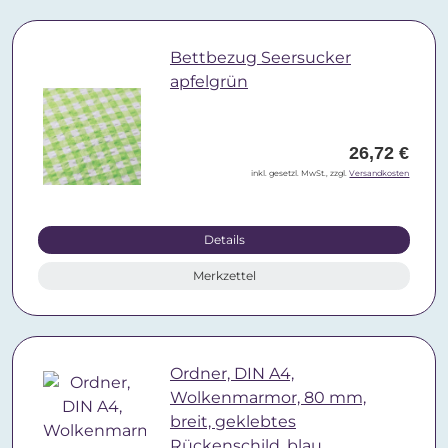
Bettbezug Seersucker
apfelgrün
26,72 €
inkl. gesetzl. MwSt., zzgl.
Versandkosten
Details
Merkzettel
Ordner, DIN A4,
Wolkenmarmor, 80 mm,
breit, geklebtes
Rückenschild, blau