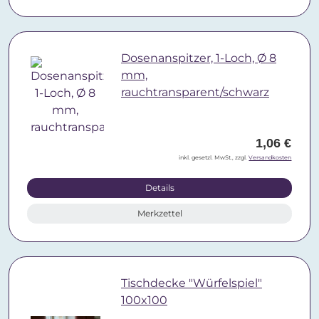
Dosenanspitzer, 1-Loch, Ø 8
mm,
rauchtransparent/schwarz
1,06 €
inkl. gesetzl. MwSt., zzgl.
Versandkosten
Details
Merkzettel
Tischdecke "Würfelspiel"
100x100