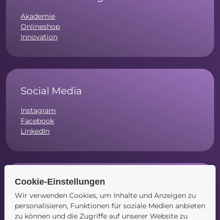
Akademie
Onlineshop
Innovation
Social Media
Instagram
Facebook
LinkedIn
Cookie-Einstellungen
Navigation
Wir verwenden Cookies, um Inhalte und Anzeigen zu
Startseite
personalisieren, Funktionen für soziale Medien anbieten
Blog
zu können und die Zugriffe auf unserer Website zu