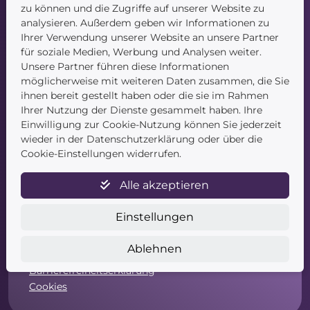
Blog
zu können und die Zugriffe auf unserer Website zu
Kontakt
analysieren. Außerdem geben wir Informationen zu
Ihrer Verwendung unserer Website an unsere Partner
für soziale Medien, Werbung und Analysen weiter.
Unsere Partner führen diese Informationen
möglicherweise mit weiteren Daten zusammen, die Sie
ihnen bereit gestellt haben oder die sie im Rahmen
Ihrer Nutzung der Dienste gesammelt haben. Ihre
Einwilligung zur Cookie-Nutzung können Sie jederzeit
Service
wieder in der Datenschutzerklärung oder über die
Cookie-Einstellungen widerrufen.
Newsletter
Datenschutz
Alle akzeptieren
Unsere AGB
Widerruf
Einstellungen
Widerrufsformular
Zahlung & Versand
Ablehnen
Impressum
Barrierefreiheitserklärung
Cookies