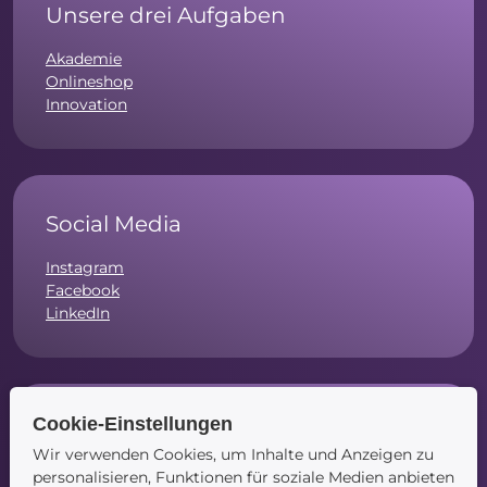
Unsere drei Aufgaben
Akademie
Onlineshop
Innovation
Social Media
Instagram
Facebook
LinkedIn
Cookie-Einstellungen
Navigation
Wir verwenden Cookies, um Inhalte und Anzeigen zu
Startseite
personalisieren, Funktionen für soziale Medien anbieten