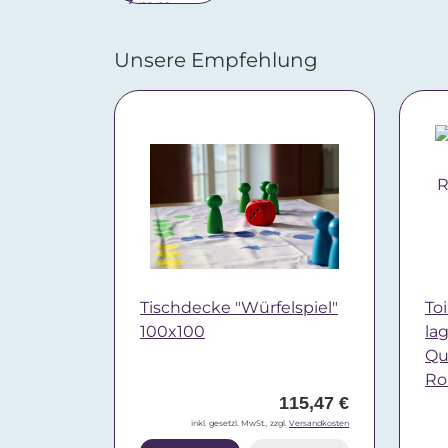
Unsere Empfehlung
Tischdecke "Würfelspiel"
Toi
100x100
la
Qua
Ro
115,47 €
inkl. gesetzl. MwSt., zzgl.
Versandkosten