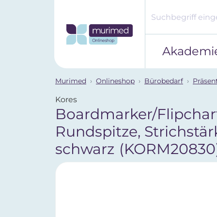
Akademi
Murimed
Onlineshop
Bürobedarf
Präsen
Kores
Boardmarker/Flipchar
Rundspitze, Strichstä
schwarz
(KORM20830