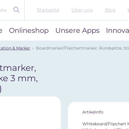
Startseite
Über uns
Blog
e
Onlineshop
Unsere Apps
Innova
tation & Marker
Boardmarker/Flipchartmarker, Rundspitze, St
tmarker,
rke 3 mm,
)
Artikelinfo
Whiteboard/Flipchart