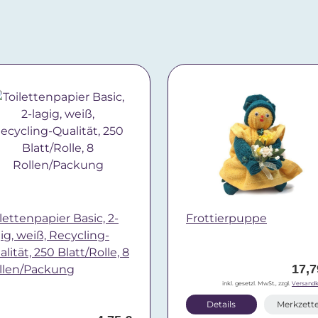
lettenpapier Basic, 2-
Frottierpuppe
gig, weiß, Recycling-
lität, 250 Blatt/Rolle, 8
17,7
llen/Packung
inkl. gesetzl. MwSt., zzgl.
Versandk
Details
Merkzette