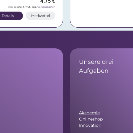
4,75 €
inkl. gesetzl. MwSt., zzgl.
Versandkosten
Details
Merkzettel
Unsere drei
Aufgaben
Akademie
Onlineshop
Innovation