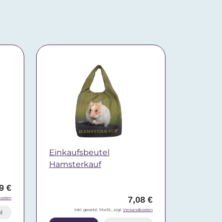
Einkaufsbeutel
Hamsterkauf
9 €
7,08 €
osten
inkl. gesetzl. MwSt., zzgl.
Versandkosten
l