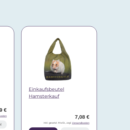
Einkaufsbeutel
Hamsterkauf
9 €
7,08 €
osten
inkl. gesetzl. MwSt., zzgl.
Versandkosten
l