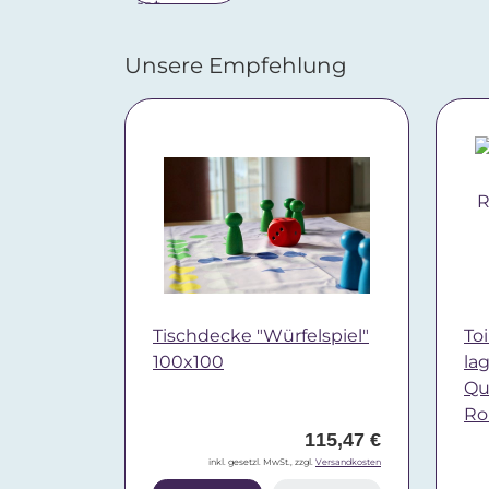
Unsere Empfehlung
Tischdecke "Würfelspiel"
Toi
100x100
la
Qua
Ro
115,47 €
inkl. gesetzl. MwSt., zzgl.
Versandkosten