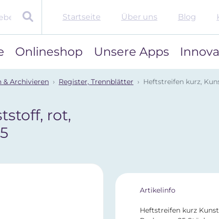
Startseite
Über uns
Blog
e
Onlineshop
Unsere Apps
Innova
 & Archivieren
Register, Trennblätter
Heftstreifen kurz, Kuns
stoff, rot,
25
Artikelinfo
Heftstreifen kurz Kunst