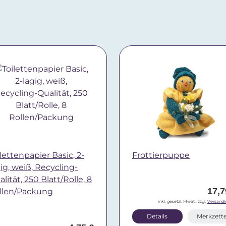
lettenpapier Basic, 2-
Frottierpuppe
gig, weiß, Recycling-
lität, 250 Blatt/Rolle, 8
17,7
llen/Packung
inkl. gesetzl. MwSt., zzgl.
Versandk
Details
Merkzette