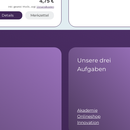
4,75 €
inkl. gesetzl. MwSt., zzgl.
Versandkosten
Details
Merkzettel
Unsere drei
Aufgaben
Akademie
Onlineshop
Innovation