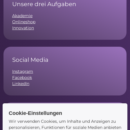
Unsere drei Aufgaben
Akademie
Onlineshop
Innovation
Social Media
Instagram
Facebook
LinkedIn
Cookie-Einstellungen
Navigation
Wir verwenden Cookies, um Inhalte und Anzeigen zu
Startseite
personalisieren, Funktionen für soziale Medien anbieten