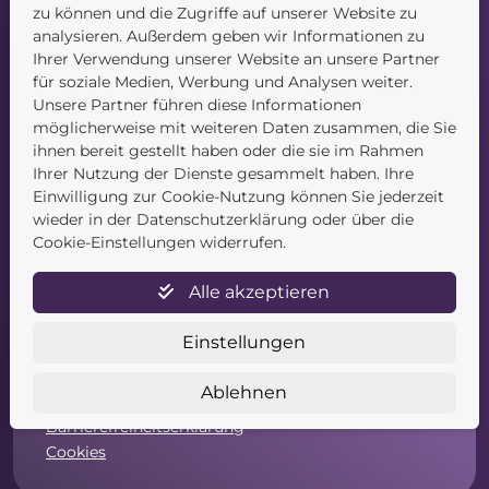
Blog
zu können und die Zugriffe auf unserer Website zu
Kontakt
analysieren. Außerdem geben wir Informationen zu
Ihrer Verwendung unserer Website an unsere Partner
für soziale Medien, Werbung und Analysen weiter.
Unsere Partner führen diese Informationen
möglicherweise mit weiteren Daten zusammen, die Sie
ihnen bereit gestellt haben oder die sie im Rahmen
Ihrer Nutzung der Dienste gesammelt haben. Ihre
Einwilligung zur Cookie-Nutzung können Sie jederzeit
Service
wieder in der Datenschutzerklärung oder über die
Cookie-Einstellungen widerrufen.
Newsletter
Datenschutz
Alle akzeptieren
Unsere AGB
Widerruf
Einstellungen
Widerrufsformular
Zahlung & Versand
Ablehnen
Impressum
Barrierefreiheitserklärung
Cookies