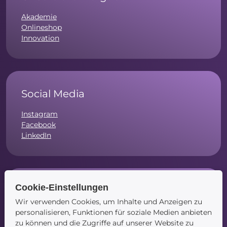
Akademie
Onlineshop
Innovation
Social Media
Instagram
Facebook
LinkedIn
Cookie-Einstellungen
Navigation
Wir verwenden Cookies, um Inhalte und Anzeigen zu
Startseite
personalisieren, Funktionen für soziale Medien anbieten
Blog
zu können und die Zugriffe auf unserer Website zu