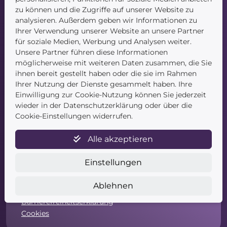
Blog
zu können und die Zugriffe auf unserer Website zu
Kontakt
analysieren. Außerdem geben wir Informationen zu
Ihrer Verwendung unserer Website an unsere Partner
für soziale Medien, Werbung und Analysen weiter.
Unsere Partner führen diese Informationen
möglicherweise mit weiteren Daten zusammen, die Sie
ihnen bereit gestellt haben oder die sie im Rahmen
Ihrer Nutzung der Dienste gesammelt haben. Ihre
Einwilligung zur Cookie-Nutzung können Sie jederzeit
Service
wieder in der Datenschutzerklärung oder über die
Cookie-Einstellungen widerrufen.
Newsletter
Datenschutz
Alle akzeptieren
Unsere AGB
Widerruf
Einstellungen
Widerrufsformular
Zahlung & Versand
Ablehnen
Impressum
Barrierefreiheitserklärung
Cookies