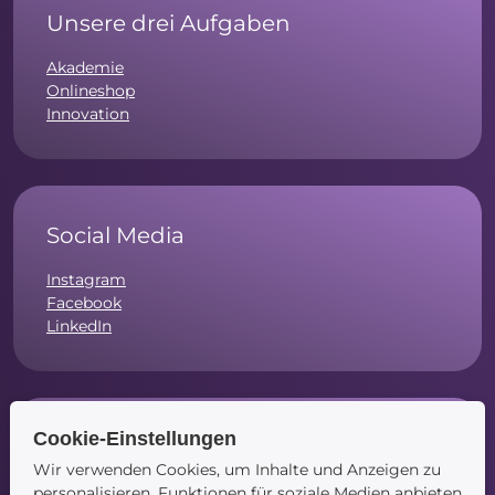
Unsere drei Aufgaben
Akademie
Onlineshop
Innovation
Social Media
Instagram
Facebook
LinkedIn
Cookie-Einstellungen
Navigation
Wir verwenden Cookies, um Inhalte und Anzeigen zu
Startseite
personalisieren, Funktionen für soziale Medien anbieten