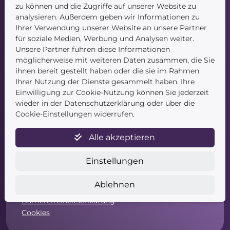
Blog
zu können und die Zugriffe auf unserer Website zu
Kontakt
analysieren. Außerdem geben wir Informationen zu
Ihrer Verwendung unserer Website an unsere Partner
für soziale Medien, Werbung und Analysen weiter.
Unsere Partner führen diese Informationen
möglicherweise mit weiteren Daten zusammen, die Sie
ihnen bereit gestellt haben oder die sie im Rahmen
Ihrer Nutzung der Dienste gesammelt haben. Ihre
Einwilligung zur Cookie-Nutzung können Sie jederzeit
Service
wieder in der Datenschutzerklärung oder über die
Cookie-Einstellungen widerrufen.
Newsletter
Datenschutz
Alle akzeptieren
Unsere AGB
Widerruf
Einstellungen
Widerrufsformular
Zahlung & Versand
Ablehnen
Impressum
Barrierefreiheitserklärung
Cookies