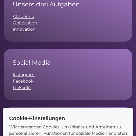
Unsere drei Aufgaben
Akademie
Onlineshop
Innovation
Social Media
Instagram
Facebook
LinkedIn
Cookie-Einstellungen
Navigation
Wir verwenden Cookies, um Inhalte und Anzeigen zu
Startseite
personalisieren, Funktionen für soziale Medien anbieten