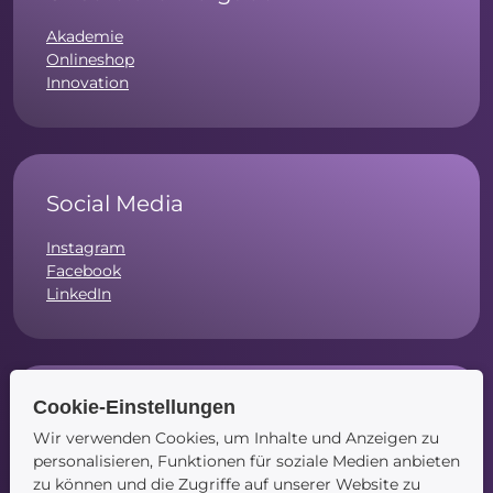
Akademie
Onlineshop
Innovation
Social Media
Instagram
Facebook
LinkedIn
Cookie-Einstellungen
Navigation
Wir verwenden Cookies, um Inhalte und Anzeigen zu
Startseite
personalisieren, Funktionen für soziale Medien anbieten
Blog
zu können und die Zugriffe auf unserer Website zu